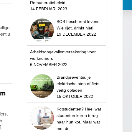
Remuneratiebeleid
14 FEBRUARI 2023
BOB beschermt levens.
ellige
Wie rijdt, drinkt niet!
bent u
19 DECEMBER 2022
Arbeidsongevallenverzekering voor
werknemers
6 NOVEMBER 2022
Brandpreventie: je
elektrische step of fiets
veilig opladen
am
15 OKTOBER 2022
Kotstudenten? Heel wat
ers.
studenten keren terug
e
naar hun kot. Maar wat
]
met de