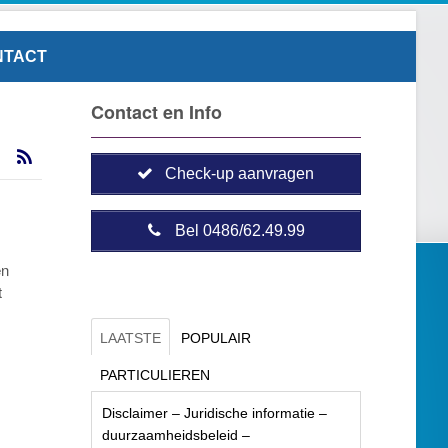
NTACT
Contact en Info
Check-up aanvragen
Bel 0486/62.49.99
en
t
LAATSTE
POPULAIR
PARTICULIEREN
Disclaimer – Juridische informatie –
duurzaamheidsbeleid –