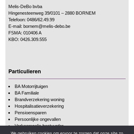
Melis-DeBo bvba
Hingenesteenweg 39/0101 – 2880 BORNEM
Telefoon: 0486/62.49.99
E-mail: bornem@melis-debo.be
FSMA: 010406 A
KBO: 0426.309.555
Particulieren
BA Motorrijtuigen
BA Familiale
Brandverzekering woning
Hospitalisatieverzekering
Pensioensparen
Persoonlijke ongevallen
Verkeerspolis bestuurder
We gebruiken cookies om ervoor te zorgen dat onze site zo