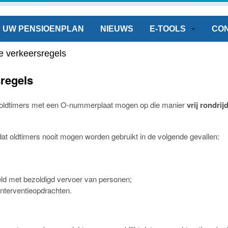
UW PENSIOENPLAN
NIEUWS
E-TOOLS
CO
e verkeersregels
sregels
an oldtimers met een O-nummerplaat mogen op die manier
vrij rondrij
t oldtimers nooit mogen worden gebruikt in de volgende gevallen:
teld met bezoldigd vervoer van personen;
interventieopdrachten.