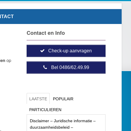
NTACT
Contact en Info
Check-up aanvragen
den
op
Bel 0486/62.49.99
LAATSTE
POPULAIR
PARTICULIEREN
Disclaimer – Juridische informatie –
duurzaamheidsbeleid –