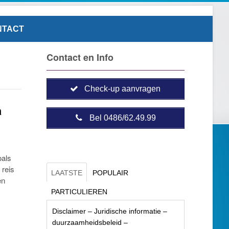
NTACT
Contact en Info
Check-up aanvragen
a
Bel 0486/62.49.99
oals
 reis
LAATSTE
POPULAIR
en
PARTICULIEREN
Disclaimer – Juridische informatie –
duurzaamheidsbeleid –