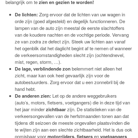
belangrijk om te
zien en gezien
te
worden!
De lichten:
Zorg ervoor dat de lichten van uw wagen in
orde zijn (goed afgesteld) en degelijk functionneren. De
lampen van de auto zijn meestal de eerste slachtoffers
van de koudere nachten en de vochtige periode. Vervang
ze van zodra ze defect zijn. Steek uw lichten aan vanaf
het ogenblik dat het daglicht begint af te nemen of wanneer
de verkeersomstandigheden slecht zijn (ochtendnevel,
mist, regen, storm, …).
De lage, verblindende zon
belemmert niet alleen het
zicht, maar kan ook heel gevaarlijk zijn voor de
autobestuurders. Zorg ervoor dat u een zonnebril bij de
hand hebt.
De anderen zien:
Let op de andere weggebruikers
(auto’s, motors, fietsers, voetgangers) die in deze tijd van
het jaar minder
zichtbaar
zijn. De statistieken van de
verkeersongevallen van de herfstmaanden tonen aan dat
tijdens dit seizoen de meeste ongevallen plaatsvinden die
te wijten zijn aan een slechte zichtbaarheid. Het is dus ook
onmisbaar voor
motorrijders, fietsers
en
voetgangers