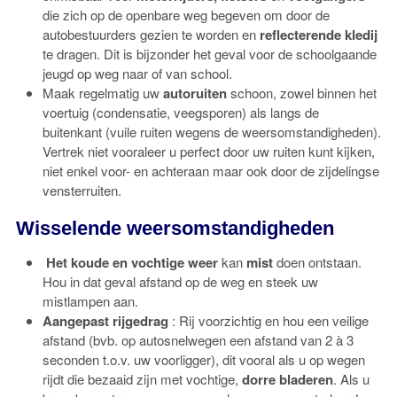
die zich op de openbare weg begeven om door de
autobestuurders gezien te worden en
reflecterende kledij
te dragen. Dit is bijzonder het geval voor de schoolgaande
jeugd op weg naar of van school.
Maak regelmatig uw
autoruiten
schoon, zowel binnen het
voertuig (condensatie, veegsporen) als langs de
buitenkant (vuile ruiten wegens de weersomstandigheden).
Vertrek niet vooraleer u perfect door uw ruiten kunt kijken,
niet enkel voor- en achteraan maar ook door de zijdelingse
vensterruiten.
Wisselende weersomstandigheden
Het koude en vochtige weer
kan
mist
doen ontstaan.
Hou in dat geval afstand op de weg en steek uw
mistlampen aan.
Aangepast rijgedrag
: Rij voorzichtig en hou een veilige
afstand (bvb. op autosnelwegen een afstand van 2 à 3
seconden t.o.v. uw voorligger), dit vooral als u op wegen
rijdt die bezaaid zijn met vochtige,
dorre bladeren
. Als u